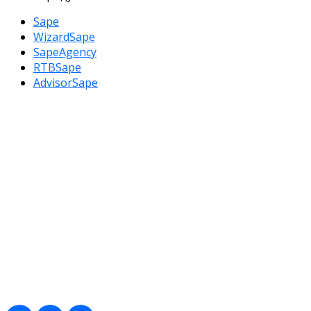
Sape
WizardSape
SapeAgency
RTBSape
AdvisorSape