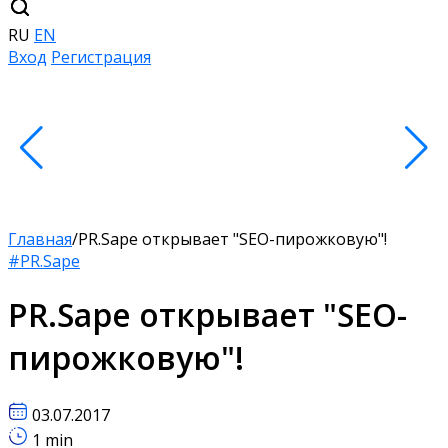
RU
EN
Вход
Регистрация
Главная
/
PR.Sape открывает "SEO-пирожковую"!
#PR.Sape
PR.Sape открывает "SEO-
пирожковую"!
03.07.2017
1 min