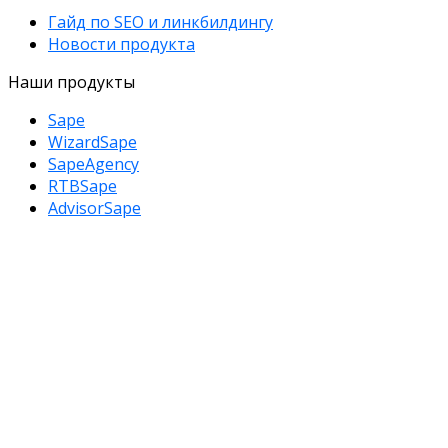
Гайд по SEO и линкбилдингу
Новости продукта
Наши продукты
Sape
WizardSape
SapeAgency
RTBSape
AdvisorSape