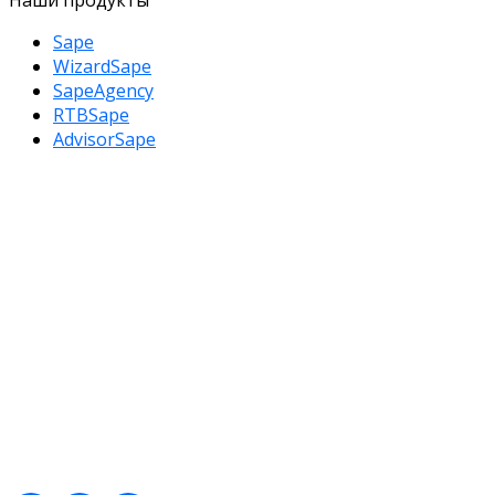
Наши продукты
Sape
WizardSape
SapeAgency
RTBSape
AdvisorSape