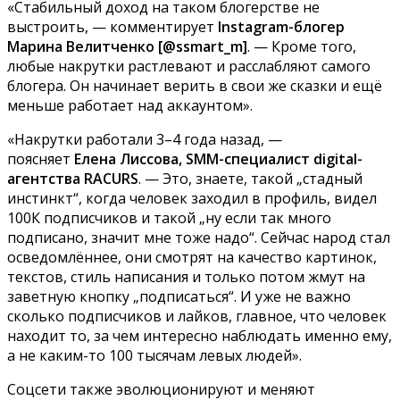
«Стабильный доход на таком блогерстве не
выстроить, — комментирует
Instagram-блогер
Марина Велитченко [@ssmart_m]
. — Кроме того,
любые накрутки растлевают и расслабляют самого
блогера. Он начинает верить в свои же сказки и ещё
меньше работает над аккаунтом».
«Накрутки работали 3–4 года назад, —
поясняет
Елена Лиссова, SMM-специалист digital-
агентства RACURS
. — Это, знаете, такой „стадный
инстинкт“, когда человек заходил в профиль, видел
100К подписчиков и такой „ну если так много
подписано, значит мне тоже надо“. Сейчас народ стал
осведомлённее, они смотрят на качество картинок,
текстов, стиль написания и только потом жмут на
заветную кнопку „подписаться“. И уже не важно
сколько подписчиков и лайков, главное, что человек
находит то, за чем интересно наблюдать именно ему,
а не каким-то 100 тысячам левых людей».
Соцсети также эволюционируют и меняют