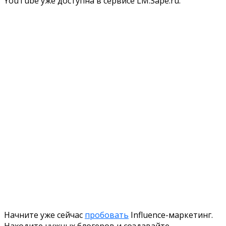
YouTube уже доступна в сервисе LM.Sape.ru.
Начните уже сейчас
пробовать
Influence-маркетинг.
Находите нужных блогеров и создавайте