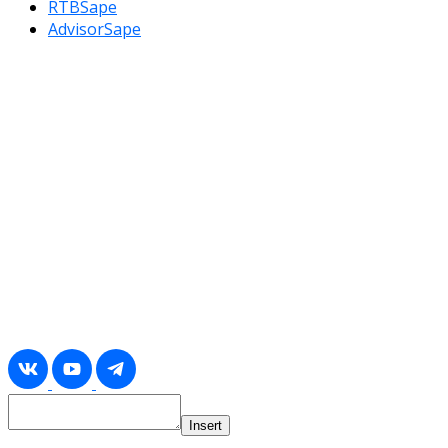
RTBSape
AdvisorSape
Insert