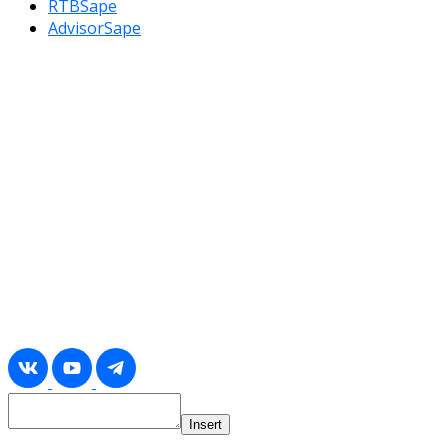
RTBSape
AdvisorSape
Insert