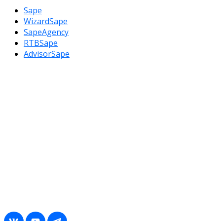
Sape
WizardSape
SapeAgency
RTBSape
AdvisorSape