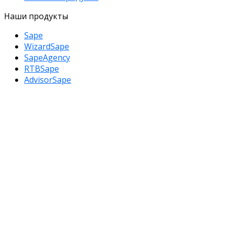
Наши продукты
Sape
WizardSape
SapeAgency
RTBSape
AdvisorSape