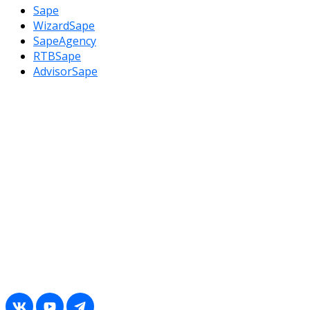
Sape
WizardSape
SapeAgency
RTBSape
AdvisorSape