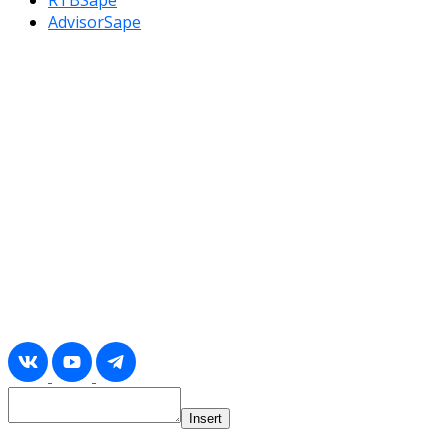
AdvisorSape
Insert