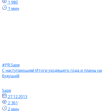
1 980
1 мин
#PR.Sape
С наступающим! Итоги уходящего года и планы на
будущий
Sape
27.12.2013
2 361
2 мин