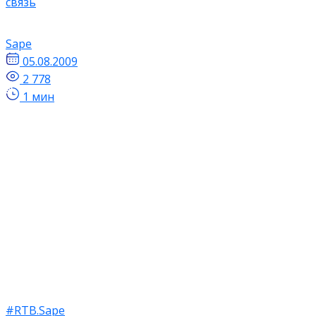
связь
Sape
05.08.2009
2 778
1 мин
#RTB.Sape