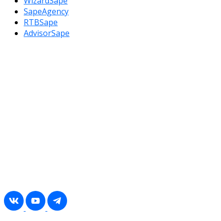
WizardSape
SapeAgency
RTBSape
AdvisorSape