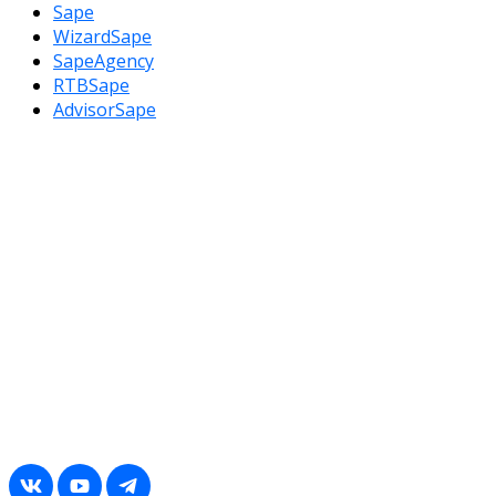
Sape
WizardSape
SapeAgency
RTBSape
AdvisorSape