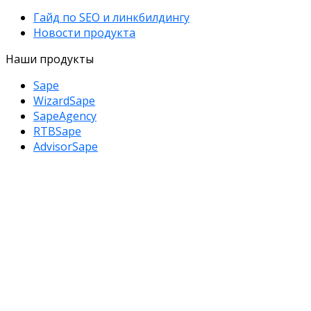
Гайд по SEO и линкбилдингу
Новости продукта
Наши продукты
Sape
WizardSape
SapeAgency
RTBSape
AdvisorSape