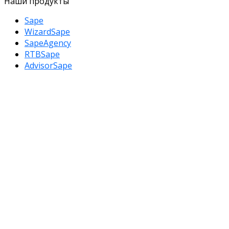
Наши продукты
Sape
WizardSape
SapeAgency
RTBSape
AdvisorSape