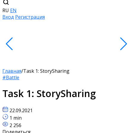
RU
EN
Вход
Регистрация
Главная
/
Task 1: StorySharing
#Battle
Task 1: StorySharing
22.09.2021
1 min
2 256
Поделиться: