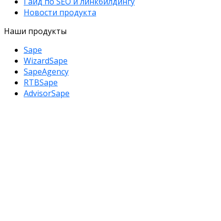
Гайд по SEO и линкбилдингу
Новости продукта
Наши продукты
Sape
WizardSape
SapeAgency
RTBSape
AdvisorSape