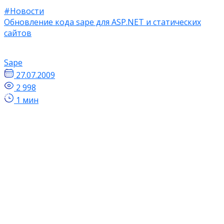
#Новости
Обновление кода sape для ASP.NET и статических
сайтов
Sape
27.07.2009
2 998
1 мин