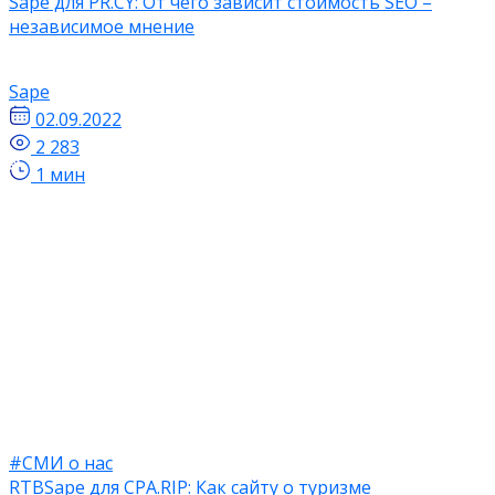
Sape для PR.CY: ​​От чего зависит стоимость SEO –
независимое мнение
Sape
02.09.2022
2 283
1 мин
#СМИ о нас
RTBSape для CPA.RIP: Как сайту о туризме