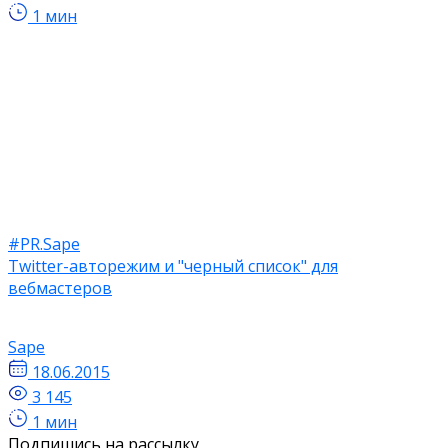
1 мин
#PR.Sape
Twitter-авторежим и "черный список" для
вебмастеров
Sape
18.06.2015
3 145
1 мин
Подпишись на рассылку