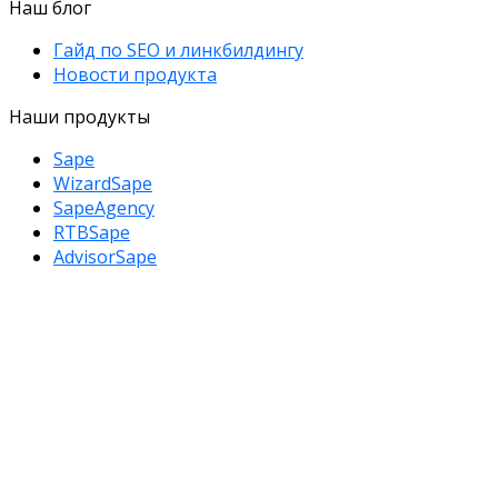
Наш блог
Гайд по SEO и линкбилдингу
Новости продукта
Наши продукты
Sape
WizardSape
SapeAgency
RTBSape
AdvisorSape