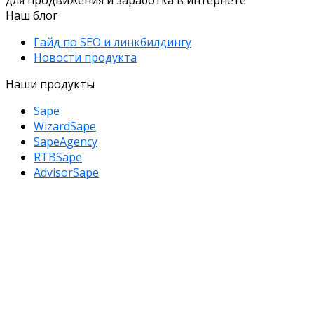
Наш блог
Гайд по SEO и линкбилдингу
Новости продукта
Наши продукты
Sape
WizardSape
SapeAgency
RTBSape
AdvisorSape