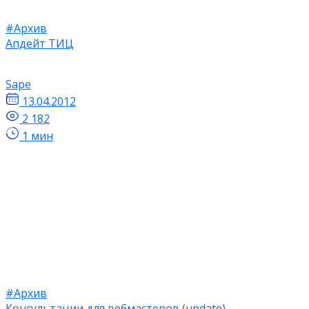
#Архив
Апдейт ТИЦ
Sape
13.04.2012
2 182
1 мин
#Архив
Консультации для вебмастеров (update)