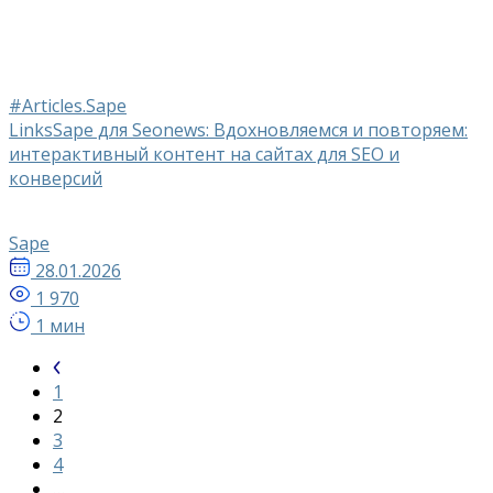
#Articles.Sape
LinksSape для Seonews: Вдохновляемся и повторяем:
интерактивный контент на сайтах для SEO и
конверсий
Sape
28.01.2026
1 970
1 мин
1
2
3
4
…