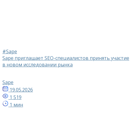
#Sape
Sape приглашает SEO-специалистов принять участие
в новом исследовании рынка
Sape
19.05.2026
1 519
1 мин