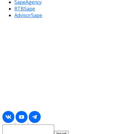
SapeAgency
RTBSape
AdvisorSape
Insert