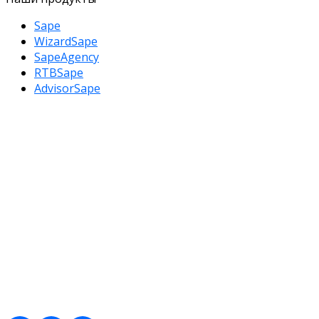
Sape
WizardSape
SapeAgency
RTBSape
AdvisorSape