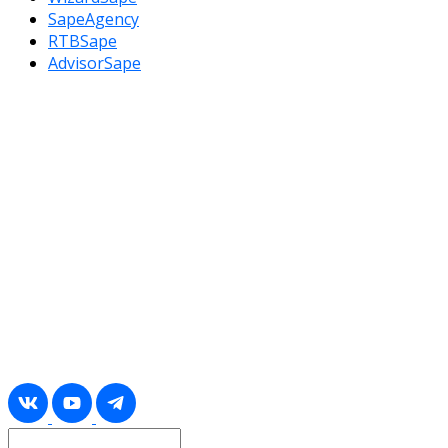
SapeAgency
RTBSape
AdvisorSape