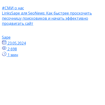
#СМИ о нас
LinksSape для SeoNews: Как быстрее проскочить
песочницу поисковиков и начать эффективно
продвигать сайт
Sape
23.05.2024
2 698
1 мин