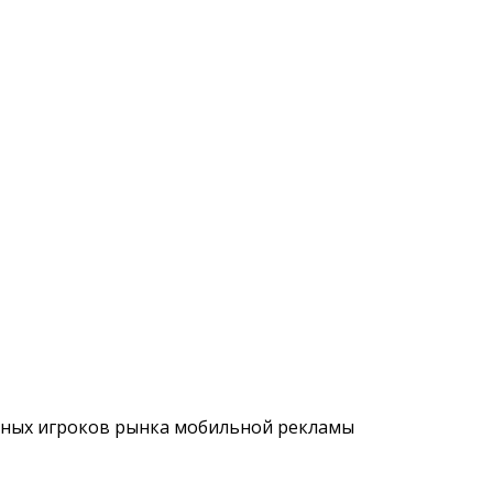
вных игроков рынка мобильной рекламы